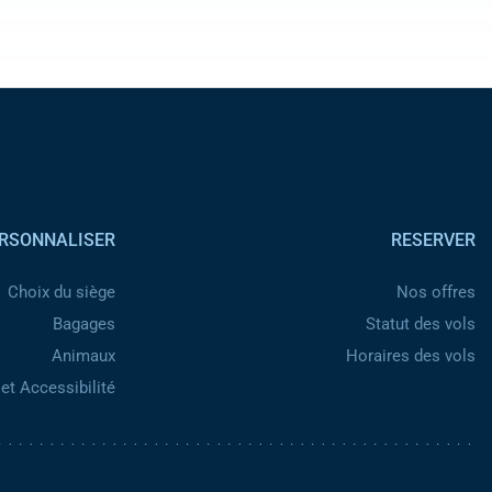
Pied de page
RSONNALISER
RESERVER
Choix du siège
Nos offres
Bagages
Statut des vols
Animaux
Horaires des vols
et Accessibilité
Pied de page 2