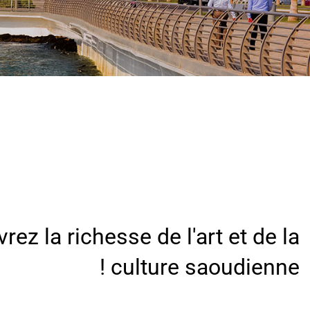
/"
Thi
shortcu
activate
th
scree
reade
t
hel
yo
navigat
an
interac
ez la richesse de l'art et de la
wit
th
culture saoudienne !
content