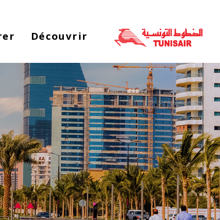
Welcom
t
Al
rer
Découvrir
i
On
Accessibilit
scree
reader
T
star
th
Al
i
On
Accessibilit
scree
reader
pres
"Ctr