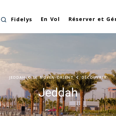
Skip
to
main
En Vol
Réserver et Gé
Fidelys
content
JEDDAH
LE MOYEN-ORIENT
DÉCOUVRIR
Jeddah