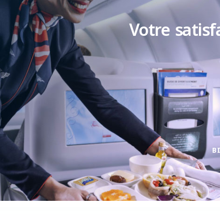
Votre satisf
B