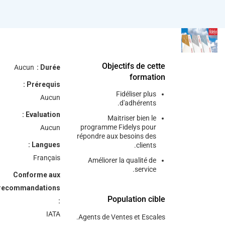
/"
Thi
shortcu
activate
Objectifs de cette
th
Aucun
Durée :
formation
scree
Prérequis :
reade
Fidéliser plus
Aucun
t
d'adhérents.
hel
Evaluation :
Maitriser bien le
yo
programme Fidelys pour
Aucun
répondre aux besoins des
navigat
Langues :
clients.
an
Français
Améliorer la qualité de
interac
service.
wit
Conforme aux
th
recommandations
Population cible
content
:
IATA
Agents de Ventes et Escales.