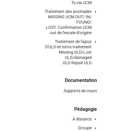
Tu via UCM.
Traitement des anomalies
MISSING UCM OUT/ IN/
FOUND/
LOST. Confirmation UCM
out de l'escale d'origine.
Traitement de l'ajout
D'ULD en extra traitement
Missing ULD/Lost
ULD/damaged
ULD Repair ULD.
Documentation
Supports de cours.
Pédagogie
À distance.
Groupe.