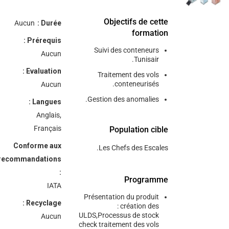
Objectifs de cette
Aucun
Durée :
formation
Prérequis :
Suivi des conteneurs
Aucun
Tunisair.
Evaluation :
Traitement des vols
conteneurisés.
Aucun
Gestion des anomalies.
Langues :
Anglais,
Français
Population cible
Conforme aux
Les Chefs des Escales.
recommandations
:
Programme
IATA
Présentation du produit
Recyclage :
: création des
ULDS,Processus de stock
Aucun
check traitement des vols