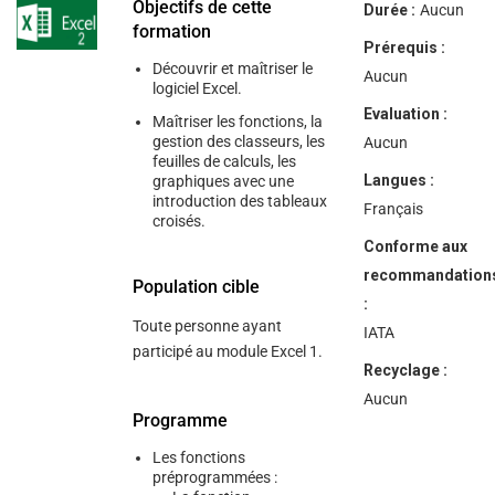
help
Objectifs de cette
Durée :
Aucun
you
formation
navigate
Prérequis :
and
Découvrir et maîtriser le
interact
Aucun
logiciel Excel.
with
the
Evaluation :
Maîtriser les fonctions, la
content.
gestion des classeurs, les
Aucun
feuilles de calculs, les
Langues :
graphiques avec une
introduction des tableaux
Français
croisés.
Conforme aux
recommandation
Population cible
:
Toute personne ayant
IATA
participé au module Excel 1.
Recyclage :
Aucun
Programme
Les fonctions
préprogrammées :