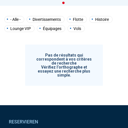
help
you
navigate
and
- Alle -
Divertissements
Flotte
Histoire
interact
with
Lounge VIP
Équipages
Vols
the
content.
Pas de résultats qui
correspondent à vos critères
de recherche
Vérifiez l’orthographe et
essayez une recherche plus
simple.
Pied de page
RESERVIEREN