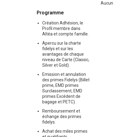
Aucun
Programme
Création Adhésion, le
Profil membre dans
Altéa et compte famille.
Apercu sur la charte
fidelys et sur les
avantages de chaque
niveau de Carte (Classic,
Silver et Gold).
Emission et annulation
des primes Fidelys (Billet
prime, EMD primes
Surclassement, EMD
primes Excédent de
bagage et PETC).
Remboursement et
échange des primes
fidelys.
Achat des miles primes
et qualifiants.