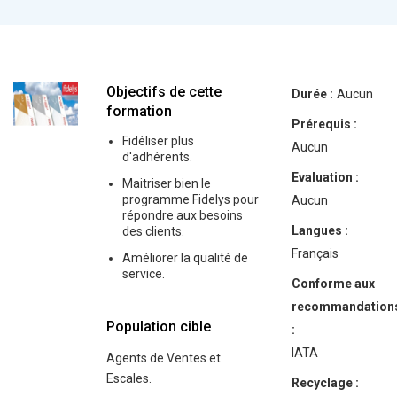
Objectifs de cette
Durée :
Aucun
formation
Prérequis :
Fidéliser plus
Aucun
d'adhérents.
Evaluation :
Maitriser bien le
programme Fidelys pour
Aucun
répondre aux besoins
Langues :
des clients.
Français
Améliorer la qualité de
service.
Conforme aux
recommandation
Population cible
:
IATA
Agents de Ventes et
Escales.
Recyclage :