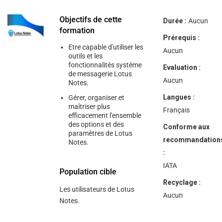
help
you
navigate
Objectifs de cette
Durée :
Aucun
and
formation
interact
Prérequis :
with
Etre capable d'utiliser les
the
Aucun
outils et les
content.
fonctionnalités systéme
Evaluation :
de messagerie Lotus
Aucun
Notes.
Langues :
Gérer, organiser et
maîtriser plus
Français
efficacement l'ensemble
des options et des
Conforme aux
paramètres de Lotus
recommandation
Notes.
:
IATA
Population cible
Recyclage :
Les utilisateurs de Lotus
Aucun
Notes.