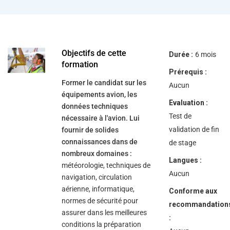
help
you
navigate
and
interact
with
the
Objectifs de cette
Durée :
6 mois
content.
formation
Prérequis :
Former le candidat sur les
Aucun
équipements avion, les
Evaluation :
données techniques
Test de
nécessaire à l'avion. Lui
validation de fin
fournir de solides
connaissances dans de
de stage
nombreux domaines :
Langues :
météorologie, techniques de
Aucun
navigation, circulation
aérienne, informatique,
Conforme aux
normes de sécurité pour
recommandation
assurer dans les meilleures
:
conditions la préparation