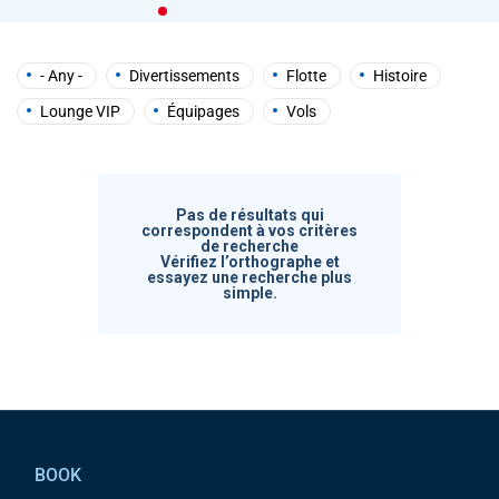
help
you
navigate
and
- Any -
Divertissements
Flotte
Histoire
interact
with
Lounge VIP
Équipages
Vols
the
content.
Pas de résultats qui
correspondent à vos critères
de recherche
Vérifiez l’orthographe et
essayez une recherche plus
simple.
Pied de page
BOOK