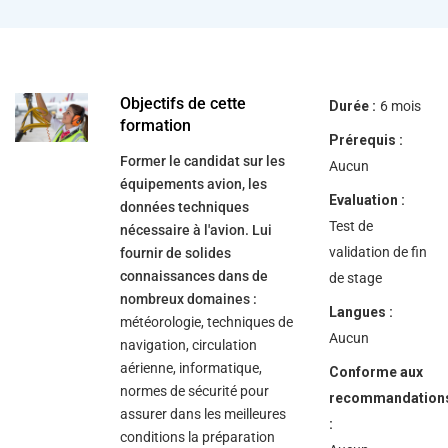
help
you
navigate
and
interact
with
the
Objectifs de cette
Durée :
6 mois
content.
formation
Prérequis :
Former le candidat sur les
Aucun
équipements avion, les
Evaluation :
données techniques
Test de
nécessaire à l'avion. Lui
validation de fin
fournir de solides
connaissances dans de
de stage
nombreux domaines :
Langues :
météorologie, techniques de
Aucun
navigation, circulation
aérienne, informatique,
Conforme aux
normes de sécurité pour
recommandation
assurer dans les meilleures
:
conditions la préparation