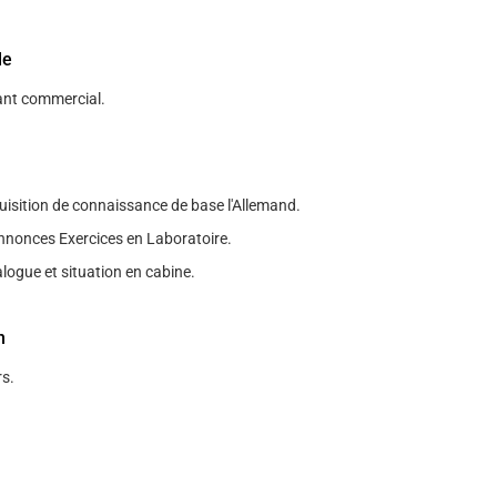
le
ant commercial.
quisition de connaissance de base l'Allemand.
nnonces Exercices en Laboratoire.
logue et situation en cabine.
n
s.