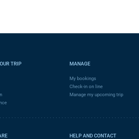
OUR TRIP
MANAGE
My bookings
Check-in on line
n
Manage my upcoming trip
ance
ARE
HELP AND CONTACT