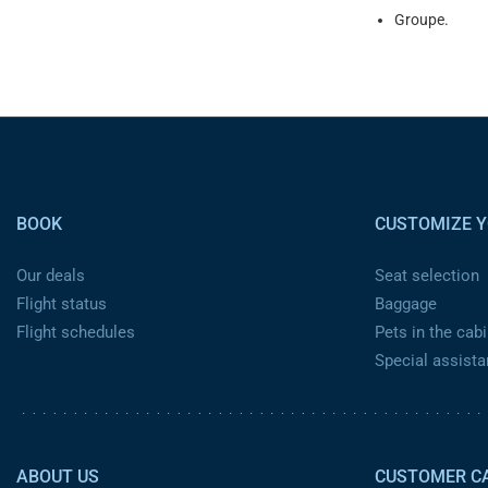
Groupe.
Pied de page
BOOK
CUSTOMIZE Y
Our deals
Seat selection
Flight status
Baggage
Flight schedules
Pets in the cabi
Special assist
Pied de page 2
ABOUT US
CUSTOMER C