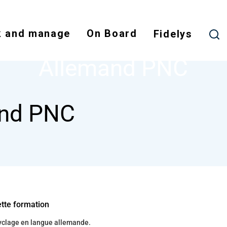
Skip
to
 and manage
On Board
main
Fidelys
NODE
ALLEMAND PNC
content
Allemand PNC
and PNC
ette formation
cyclage en langue allemande.