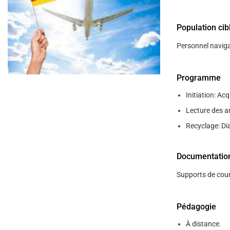
help
you
navigate
Population cib
and
interact
with
Personnel navig
the
content.
Programme
Initiation: Ac
Lecture des a
Recyclage: Dia
Documentatio
Supports de cour
Pédagogie
À distance.