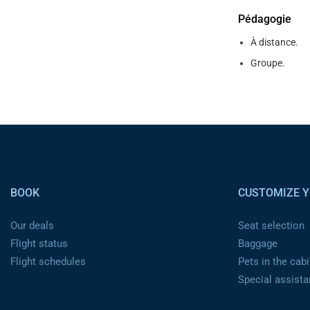
Pédagogie
À distance.
Groupe.
Pied de page
BOOK
CUSTOMIZE Y
Our deals
Seat selection
Flight status
Baggage
Flight schedules
Pets in the cabi
Special assist