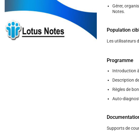
help
Gérer, organis
you
navigate
Notes.
and
interact
with
Population cib
the
content.
Les utilisateurs 
Programme
Introduction 
Description d
Règles de bon
Auto-diagnosti
Documentatio
Supports de cour