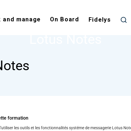
Skip
to
 and manage
On Board
main
Fidelys
NODE
LOTUS NOTES
content
Lotus Notes
Notes
ette formation
'utiliser les outils et les fonctionnalités systéme de messagerie Lotus Not