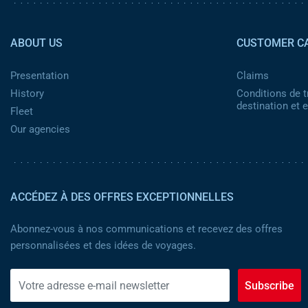
Pied de page 2
ABOUT US
CUSTOMER C
Presentation
Claims
History
Conditions de t
destination et
Fleet
Our agencies
ACCÉDEZ À DES OFFRES EXCEPTIONNELLES
Abonnez-vous à nos communications et recevez des offres
personnalisées et des idées de voyages.
Subscribe