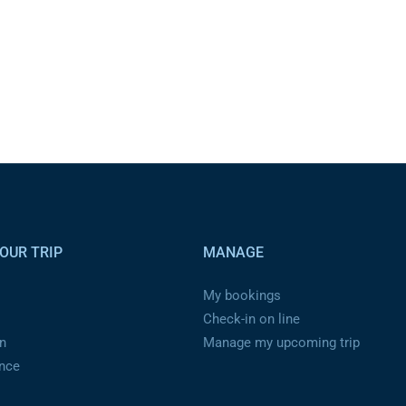
OUR TRIP
MANAGE
My bookings
Check-in on line
n
Manage my upcoming trip
ance