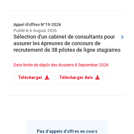
help
you
navigate
and
interact
Appel d’offres N°19-2026
with
the
Publié le
6 August 2026
content.
Sélection d'un cabinet de consultants pour
assurer les épreuves de concours de
recrutement de 38 pilotes de ligne stagiaires
Date limite de dépôt des dossiers
8 September 2026
Télécharger
Télécharger Avis
Pas d’appels d’offres en cours