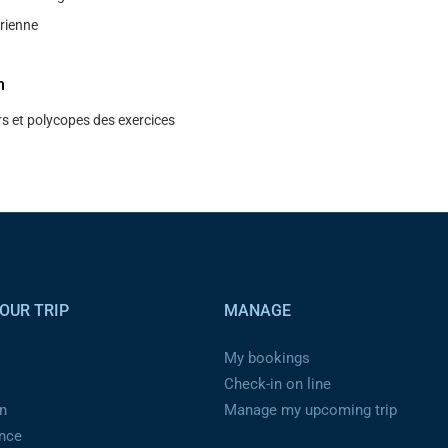
́rienne
n
s et polycopes des exercices
OUR TRIP
MANAGE
My bookings
Check-in on line
n
Manage my upcoming trip
ance