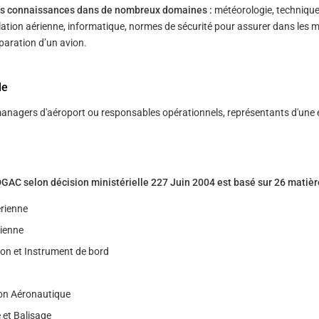
des connaissances dans de nombreux domaines :
météorologie, techniqu
lation aérienne, informatique, normes de sécurité pour assurer dans les m
́paration d’un avion.
le
anagers d'aéroport ou responsables opérationnels, représentants d'une 
C selon décision ministérielle 227 Juin 2004 est basé sur 26 matièr
́rienne
rienne
on et Instrument de bord
on Aéronautique
 et Balisage