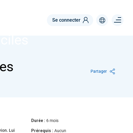
Menu right
Se connecter
ciles
les
Partager
Durée :
6 mois
vion. Lui
Prérequis :
Aucun