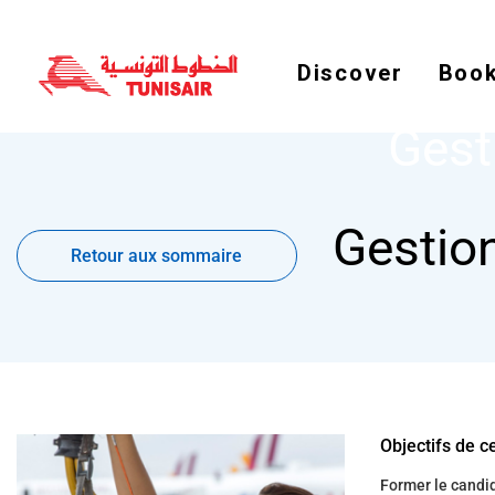
Discover
Book
Gest
Retour
Gestion
aux
Retour aux sommaire
sommaire
Objectifs de c
Former le candida