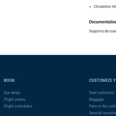
Circulation Ae
Documentatio
Supports de cour
Pied de page
BOOK
CUSTOMIZE Y
Our deals
Seat selection
Flight status
Baggage
Flight schedules
Pets in the cabi
Special assist