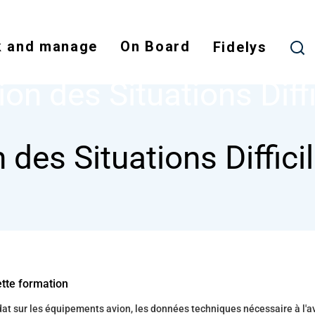
Skip
to
 and manage
On Board
main
Fidelys
NODE
GESTION DES SITUATIONS DIFFICILES
content
ion des Situations Diffi
 des Situations Diffici
ette formation
t sur les équipements avion, les données techniques nécessaire à l'a