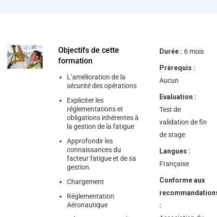
help
you
navigate
and
interact
with
the
Objectifs de cette
Durée :
6 mois
content.
formation
Prérequis :
L’amélioration de la
Aucun
sécurité des opérations
Evaluation :
Expliciter les
réglementations et
Test de
obligations inhérentes à
validation de fin
la gestion de la fatigue
de stage
Approfondir les
connaissances du
Langues :
facteur fatigue et de sa
Française
gestion.
Conforme aux
Chargement
recommandation
Réglementation
Aéronautique
: