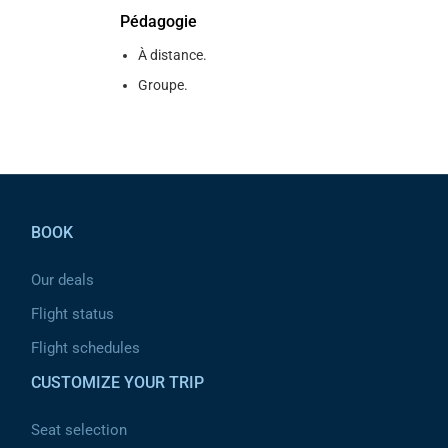
Pédagogie
À distance.
Groupe.
Pied de page
BOOK
Our deals
Flight status
Flight schedules
CUSTOMIZE YOUR TRIP
Seat selection