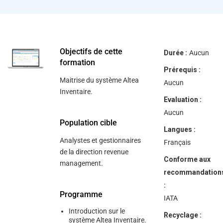
help
you
navigate
and
interact
with
the
Objectifs de cette
Durée :
Aucun
content.
formation
Prérequis :
Maitrise du système Altea
Aucun
Inventaire.
Evaluation :
Aucun
Population cible
Langues :
Analystes et gestionnaires
Français
de la direction revenue
Conforme aux
management.
recommandation
:
Programme
IATA
Introduction sur le
Recyclage :
système Altea Inventaire.