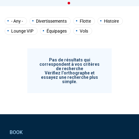
help
you
navigate
and
- Any -
Divertissements
Flotte
Histoire
interact
with
Lounge VIP
Équipages
Vols
the
content.
Pas de résultats qui
correspondent à vos critères
de recherche
Vérifiez l’orthographe et
essayez une recherche plus
simple.
Pied de page
BOOK