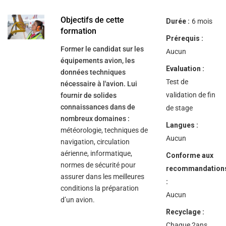
help
you
navigate
Objectifs de cette
Durée :
6 mois
and
formation
interact
Prérequis :
with
Former le candidat sur les
the
Aucun
content.
équipements avion, les
Evaluation :
données techniques
Test de
nécessaire à l'avion. Lui
validation de fin
fournir de solides
connaissances dans de
de stage
nombreux domaines :
Langues :
météorologie, techniques de
Aucun
navigation, circulation
aérienne, informatique,
Conforme aux
normes de sécurité pour
recommandation
assurer dans les meilleures
:
conditions la préparation
Aucun
d’un avion.
Recyclage :
Chaque 2ans