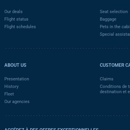
Our deals
Seat selection
Flight status
Baggage
Flight schedules
Pets in the cabi
Special assist
Pied de page 2
ABOUT US
CUSTOMER C
Presentation
Claims
History
Conditions de t
destination et
Fleet
Our agencies