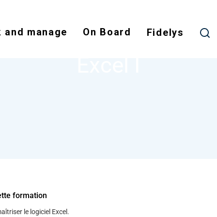
Skip
to
 and manage
On Board
main
Fidelys
NODE
EXCEL I
content
Excel I
ette formation
îtriser le logiciel Excel.