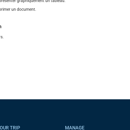
présenter graphiquement un tableau.
primer un document.
n
s.
OUR TRIP
MANAGE