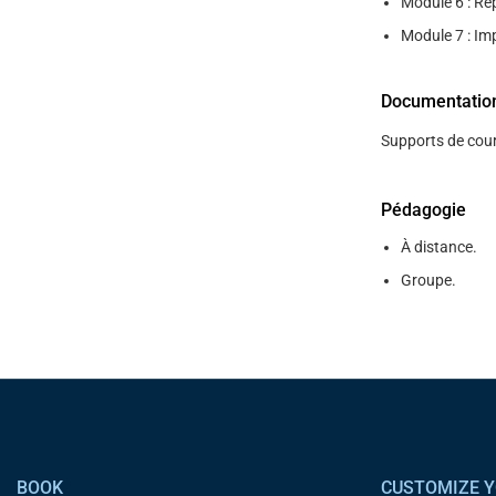
Module 6 : Re
Module 7 : Im
Documentatio
Supports de cour
Pédagogie
À distance.
Groupe.
Pied de page
BOOK
CUSTOMIZE Y