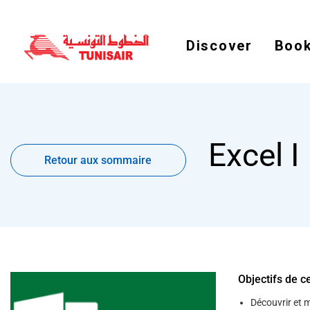
Discover
Book
Retour
Excel I
aux
Retour aux sommaire
sommaire
Objectifs de c
Découvrir et ma