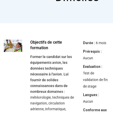
help
you
navigate
and
interact
with
the
content.
Objectifs de cette
Durée :
6 mois
formation
Prérequis :
Former le candidat sur les
Aucun
équipements avion, les
Evaluation :
données techniques
Test de
nécessaire à l'avion. Lui
validation de fin
fournir de solides
connaissances dans de
de stage
nombreux domaines :
Langues :
météorologie, techniques de
Aucun
navigation, circulation
aérienne, informatique,
Conforme aux