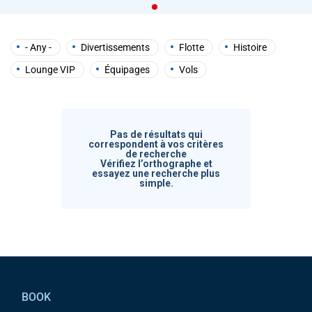
help
you
navigate
and
- Any -
Divertissements
Flotte
Histoire
interact
with
Lounge VIP
Équipages
Vols
the
content.
Pas de résultats qui
correspondent à vos critères
de recherche
Vérifiez l’orthographe et
essayez une recherche plus
simple.
Pied de page
BOOK