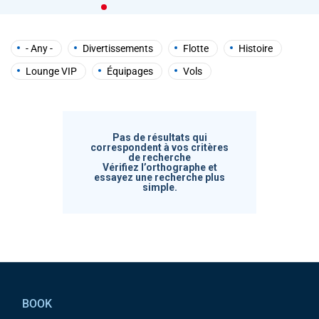
help
you
navigate
and
- Any -
Divertissements
Flotte
Histoire
interact
with
Lounge VIP
Équipages
Vols
the
content.
Pas de résultats qui
correspondent à vos critères
de recherche
Vérifiez l’orthographe et
essayez une recherche plus
simple.
Pied de page
BOOK