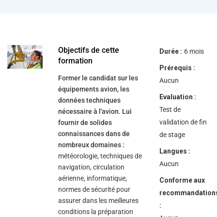
help
you
navigate
and
interact
with
the
Objectifs de cette
Durée :
6 mois
content.
formation
Prérequis :
Former le candidat sur les
Aucun
équipements avion, les
Evaluation :
données techniques
Test de
nécessaire à l'avion. Lui
validation de fin
fournir de solides
connaissances dans de
de stage
nombreux domaines :
Langues :
météorologie, techniques de
Aucun
navigation, circulation
aérienne, informatique,
Conforme aux
normes de sécurité pour
recommandation
assurer dans les meilleures
:
conditions la préparation