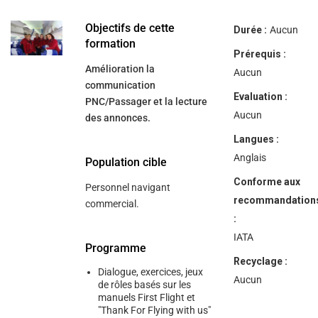
help
you
navigate
Objectifs de cette
Durée :
Aucun
and
formation
interact
Prérequis :
with
Amélioration la
the
Aucun
content.
communication
Evaluation :
PNC/Passager et la lecture
Aucun
des annonces.
Langues :
Anglais
Population cible
Conforme aux
Personnel navigant
recommandation
commercial.
:
IATA
Programme
Recyclage :
Dialogue, exercices, jeux
Aucun
de rôles basés sur les
manuels First Flight et
"Thank For Flying with us"