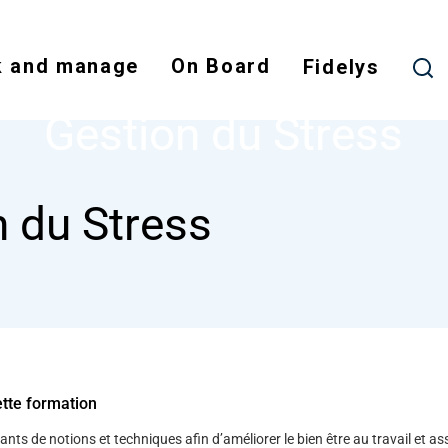
Skip
to
 and manage
On Board
main
Fidelys
NODE
GESTION DU STRESS
content
Gestion du Stress
n du Stress
ette formation
pants de notions et techniques afin d’améliorer le bien être au travail et a