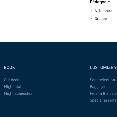
Pédagogie
À distance.
Groupe.
Pied de page
BOOK
CUSTOMIZE Y
Our deals
Seat selection
Flight status
Baggage
Flight schedules
Pets in the cabi
Special assist
Pied de page 2