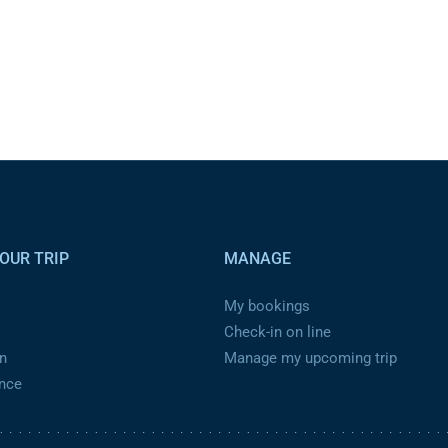
OUR TRIP
MANAGE
My bookings
Check-in on line
n
Manage my upcoming trip
ance