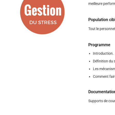
help
meilleure perfor
you
navigate
and
interact
Population cib
with
the
Tout le personne
content.
Programme
Introduction.
Définition du 
Les mécanism
Comment faire 
Documentatio
Supports de cour