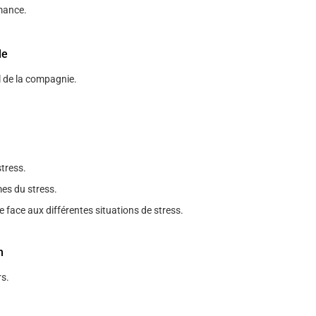
mance.
le
l de la compagnie.
stress.
es du stress.
face aux différentes situations de stress.
n
s.