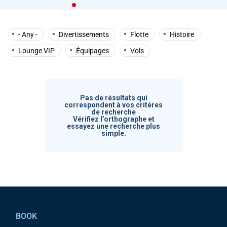
help
you
navigate
and
- Any -
Divertissements
Flotte
Histoire
interact
with
Lounge VIP
Équipages
Vols
the
content.
Pas de résultats qui
correspondent à vos critères
de recherche
Vérifiez l’orthographe et
essayez une recherche plus
simple.
Pied de page
BOOK