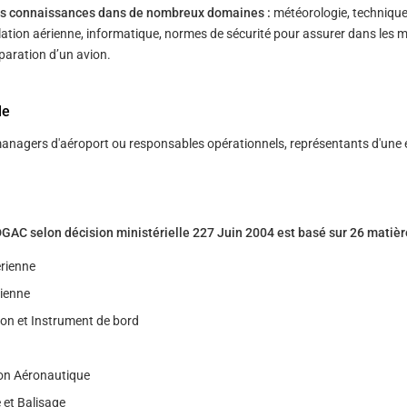
des connaissances dans de nombreux domaines :
météorologie, techniqu
lation aérienne, informatique, normes de sécurité pour assurer dans les m
́paration d’un avion.
le
anagers d'aéroport ou responsables opérationnels, représentants d'une 
C selon décision ministérielle 227 Juin 2004 est basé sur 26 matièr
́rienne
rienne
on et Instrument de bord
on Aéronautique
 et Balisage