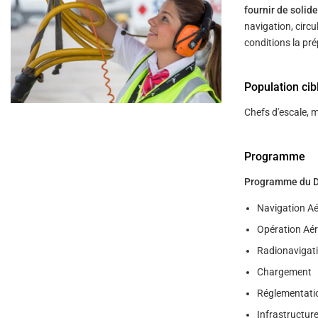
help
fournir de soli
you
navigate
navigation, circu
and
conditions la pre
interact
with
the
content.
Population cib
Chefs d'escale, m
Programme
Programme du DGA
Navigation Ae
Opération Aé
Radionavigati
Chargement
Réglementati
Infrastructure