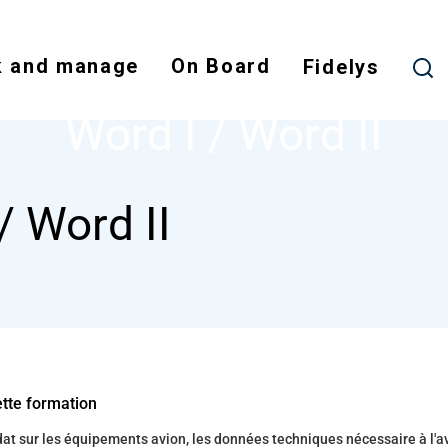
Skip
to
 and manage
On Board
main
Fidelys
NODE
WORD I / WORD II
content
Word I / Word II
/ Word II
ette formation
t sur les équipements avion, les données techniques nécessaire à l'a