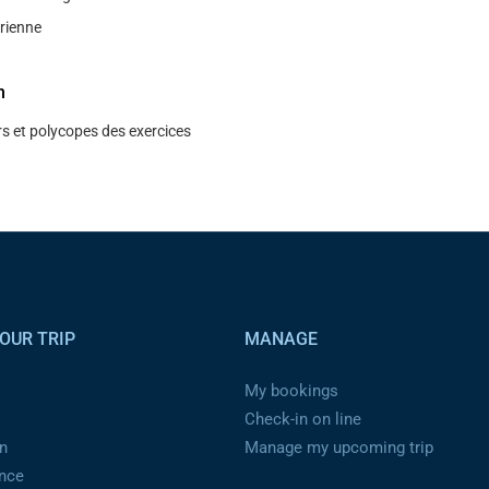
́rienne
n
s et polycopes des exercices
OUR TRIP
MANAGE
My bookings
Check-in on line
n
Manage my upcoming trip
ance