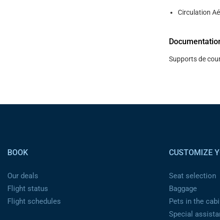
Circulation Ae
Documentatio
Supports de cour
Pied de page
BOOK
CUSTOMIZE Y
Our deals
Seat selection
Flight status
Baggage
Flight schedules
Pets in the cabi
Special assist