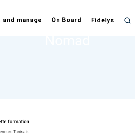
Skip
to
 and manage
On Board
main
Fidelys
NODE
NOMAD
content
Nomad
d
ette formation
eneurs Tunisair.