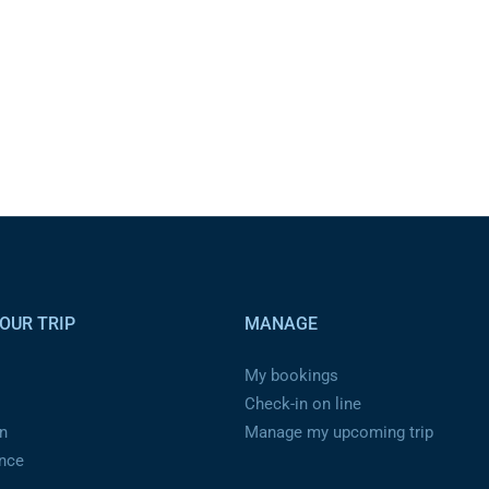
OUR TRIP
MANAGE
My bookings
Check-in on line
n
Manage my upcoming trip
ance