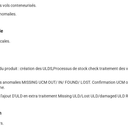
s vols conteneurisés.
nomalies.
le
cales.
du produit : création des ULDS,Processus de stock check traitement des v
es anomalies MISSING UCM OUT/ IN/ FOUND/ LOST. Confirmation UCM o
ine.
 l'ajout D'ULD en extra traitement Missing ULD/Lost ULD/damaged ULD R
n
s.