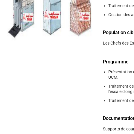
help
Traitement de
you
navigate
Gestion des a
and
interact
with
the
Population cib
content.
Les Chefs des Es
Programme
Présentation 
UCM.
Traitement d
l'escale d'orig
Traitement de
Documentatio
Supports de cour