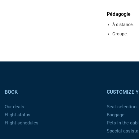
Pédagogie
À distance.
Groupe.
Pied de page
BOOK
CUSTOMIZE Y
Our deals
Seat selection
Flight status
Baggage
Flight schedules
Pets in the cabi
Special assist