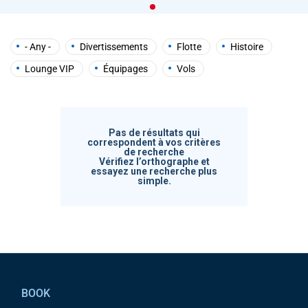
help
you
navigate
and
- Any -
Divertissements
Flotte
Histoire
interact
with
Lounge VIP
Équipages
Vols
the
content.
Pas de résultats qui
correspondent à vos critères
de recherche
Vérifiez l’orthographe et
essayez une recherche plus
simple.
Pied de page
BOOK