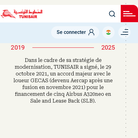
Welcome
Skip
to
All
to
in
main
One
Accessibility
content
Menu right
screen
Se connecter
reader.
To
start
2019
2025
the
All
Dans le cadre de sa stratégie de
in
One
modernisation, TUNISAIR a signé, le 29
Accessibility
octobre 2021, un accord majeur avec le
screen
loueur GECAS (devenu Aercap après une
reader,
press
fusion en novembre 2021) pour le
"Ctrl
financement de cinq Airbus A320neo en
+
/".
Sale and Lease Back (SLB).
This
shortcut
activates
the
screen
reader
to