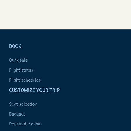
✈TS-IMB – 24 août 2023
Pied de page
BOOK
Our deals
Flight status
Flight schedules
CUSTOMIZE YOUR TRIP
Seat selection
Baggage
Pets in the cabin