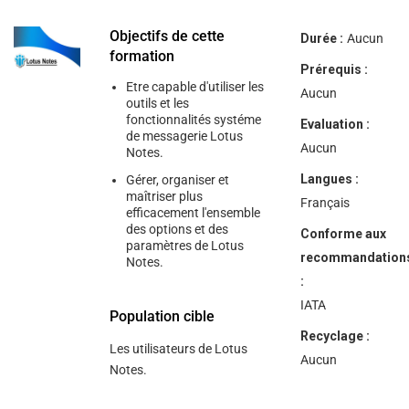
help
you
navigate
Objectifs de cette
Durée :
Aucun
and
formation
interact
Prérequis :
with
Etre capable d'utiliser les
the
Aucun
outils et les
content.
fonctionnalités systéme
Evaluation :
de messagerie Lotus
Aucun
Notes.
Langues :
Gérer, organiser et
maîtriser plus
Français
efficacement l'ensemble
des options et des
Conforme aux
paramètres de Lotus
recommandation
Notes.
:
IATA
Population cible
Recyclage :
Les utilisateurs de Lotus
Aucun
Notes.