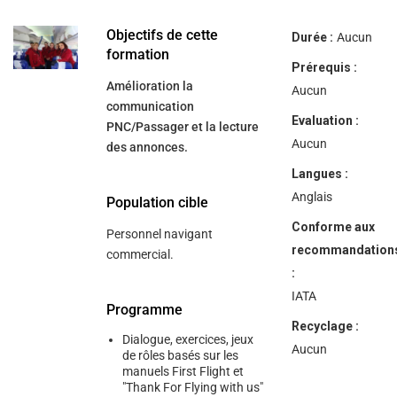
help
you
navigate
Objectifs de cette
Durée :
Aucun
and
formation
interact
Prérequis :
with
Amélioration la
the
Aucun
content.
communication
Evaluation :
PNC/Passager et la lecture
Aucun
des annonces.
Langues :
Anglais
Population cible
Conforme aux
Personnel navigant
recommandation
commercial.
:
IATA
Programme
Recyclage :
Dialogue, exercices, jeux
Aucun
de rôles basés sur les
manuels First Flight et
"Thank For Flying with us"