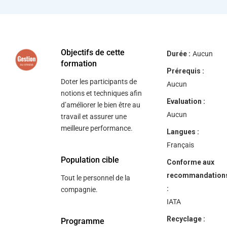
help
you
navigate
and
interact
with
the
Objectifs de cette
Durée :
Aucun
content.
formation
Prérequis :
Doter les participants de
Aucun
notions et techniques afin
Evaluation :
d’améliorer le bien être au
Aucun
travail et assurer une
meilleure performance.
Langues :
Français
Population cible
Conforme aux
recommandation
Tout le personnel de la
:
compagnie.
IATA
Recyclage :
Programme