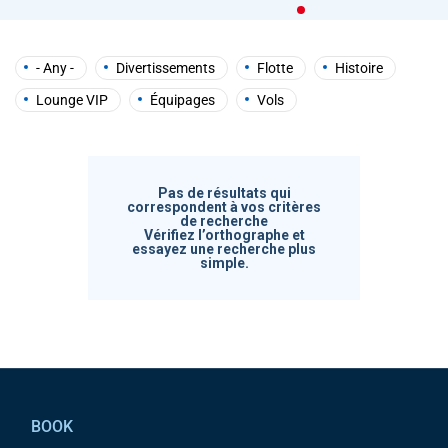
help
you
navigate
and
- Any -
Divertissements
Flotte
Histoire
interact
with
Lounge VIP
Équipages
Vols
the
content.
Pas de résultats qui
correspondent à vos critères
de recherche
Vérifiez l’orthographe et
essayez une recherche plus
simple.
Pied de page
BOOK