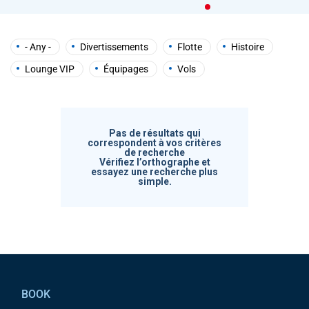
help
you
navigate
and
- Any -
Divertissements
Flotte
Histoire
interact
with
Lounge VIP
Équipages
Vols
the
content.
Pas de résultats qui
correspondent à vos critères
de recherche
Vérifiez l’orthographe et
essayez une recherche plus
simple.
Pied de page
BOOK