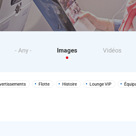
- Any -
Images
Vidéos
vertissements
Flotte
Histoire
Lounge VIP
Équip