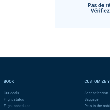
Pas de r
Vérifie
Pied de page
BOOK
CUSTOMIZE Y
Our deals
Seat selection
Flight status
Baggage
Flight schedules
Pets in the cabi