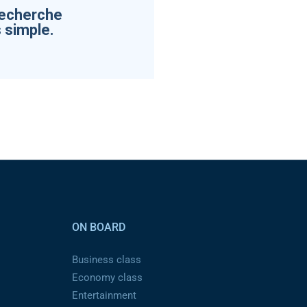
recherche
 simple.
ON BOARD
Business class
Economy class
Entertainment