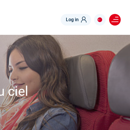
Menu right
Log in
 ciel
s