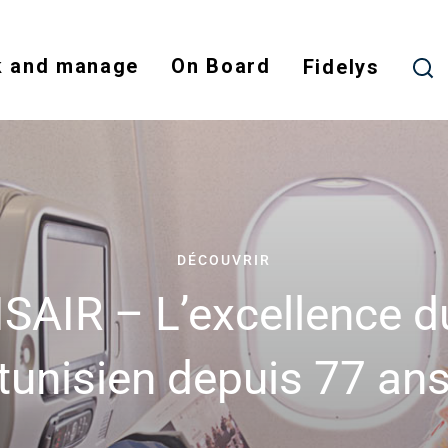
Skip
to
 and manage
On Board
main
Fidelys
content
DÉCOUVRIR
SAIR – L’excellence du
tunisien depuis 77 an