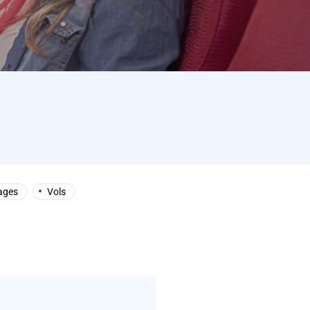
ages
Vols