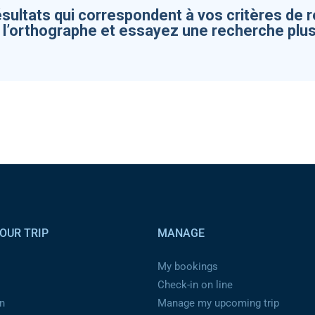
ésultats qui correspondent à vos critères de 
z l’orthographe et essayez une recherche plus
OUR TRIP
MANAGE
My bookings
Check-in on line
n
Manage my upcoming trip