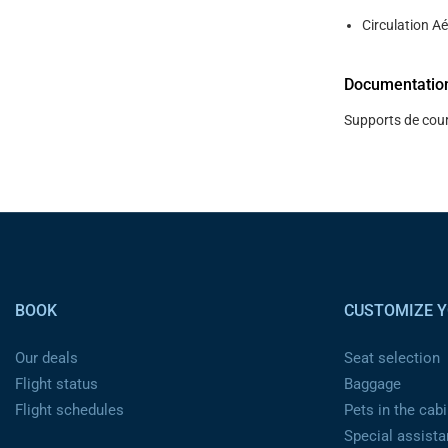
Circulation Ae
Documentatio
Supports de cour
Pied de page
BOOK
CUSTOMIZE Y
Our deals
Seat selection
Flight status
Baggage
Flight schedules
Pets in the cabi
Special assist