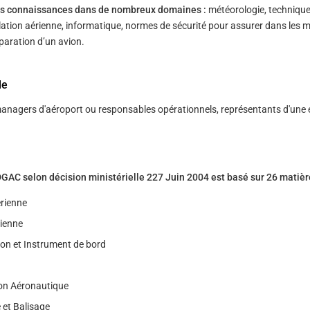
des connaissances dans de nombreux domaines :
météorologie, techniqu
lation aérienne, informatique, normes de sécurité pour assurer dans les m
́paration d’un avion.
le
anagers d'aéroport ou responsables opérationnels, représentants d'une 
C selon décision ministérielle 227 Juin 2004 est basé sur 26 matièr
́rienne
rienne
on et Instrument de bord
on Aéronautique
 et Balisage