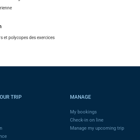
́rienne
n
s et polycopes des exercices
OUR TRIP
MANAGE
My bookings
Check-in on line
n
Manage my upcoming trip
ance