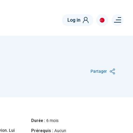
Menu right
Log in
Partager
Durée :
6 mois
vion. Lui
Prérequis :
Aucun