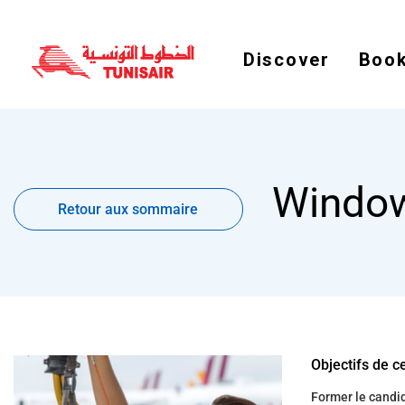
Discover
Book
Retour
Windo
aux
Retour aux sommaire
sommaire
Objectifs de c
Former le candida