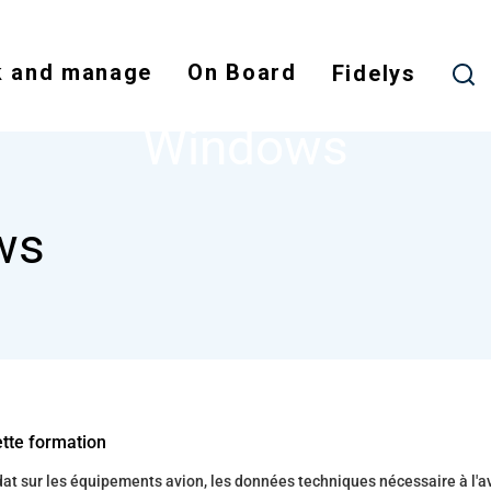
Skip
to
 and manage
On Board
main
Fidelys
NODE
WINDOWS
content
Windows
ws
ette formation
t sur les équipements avion, les données techniques nécessaire à l'a