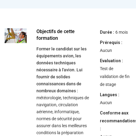
help
you
navigate
and
interact
with
the
Objectifs de cette
Durée :
6 mois
content.
formation
Prérequis :
Former le candidat sur les
Aucun
équipements avion, les
Evaluation :
données techniques
Test de
nécessaire à l'avion. Lui
validation de fin
fournir de solides
connaissances dans de
de stage
nombreux domaines :
Langues :
météorologie, techniques de
Aucun
navigation, circulation
aérienne, informatique,
Conforme aux
normes de sécurité pour
recommandation
assurer dans les meilleures
:
conditions la préparation