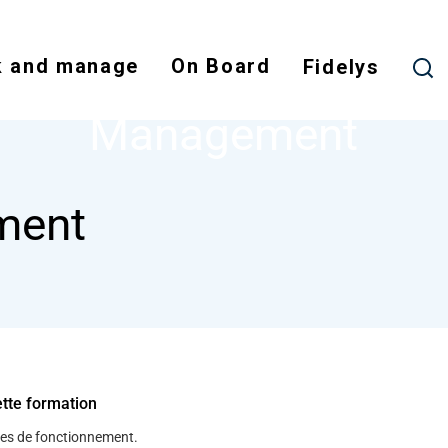
Skip
to
 and manage
On Board
main
Fidelys
NODE
MANAGEMENT
content
Management
ment
ette formation
gles de fonctionnement.