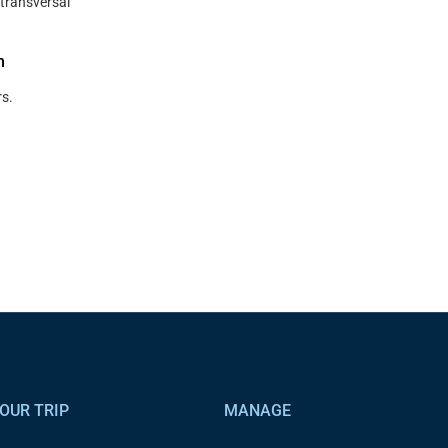
ransversal
n
s.
OUR TRIP
MANAGE