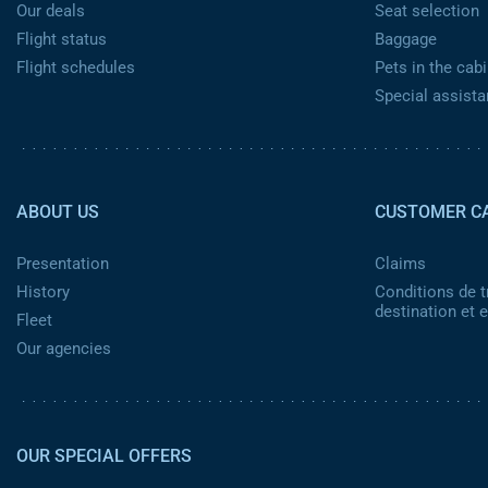
Our deals
Seat selection
Flight status
Baggage
Flight schedules
Pets in the cabi
Special assist
Pied de page 2
ABOUT US
CUSTOMER C
Presentation
Claims
History
Conditions de t
destination et
Fleet
Our agencies
OUR SPECIAL OFFERS