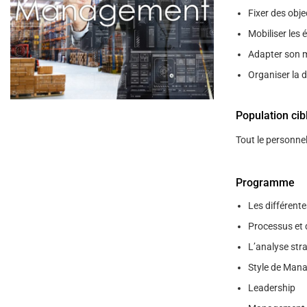
help
Fixer des obje
you
navigate
Mobiliser les 
and
interact
Adapter son 
with
the
Organiser la d
content.
Population cib
Tout le personne
Programme
Les différent
Processus et
L’analyse str
Style de Man
Leadership