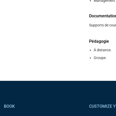
Management t
Documentatio
Supports de cour
Pédagogie
À distance.
Groupe.
Pied de page
BOOK
CUSTOMIZE Y