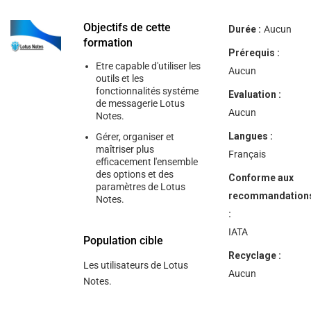
help
you
navigate
Objectifs de cette
Durée :
Aucun
and
formation
interact
Prérequis :
with
Etre capable d'utiliser les
the
Aucun
outils et les
content.
fonctionnalités systéme
Evaluation :
de messagerie Lotus
Aucun
Notes.
Langues :
Gérer, organiser et
maîtriser plus
Français
efficacement l'ensemble
des options et des
Conforme aux
paramètres de Lotus
recommandation
Notes.
:
IATA
Population cible
Recyclage :
Les utilisateurs de Lotus
Aucun
Notes.