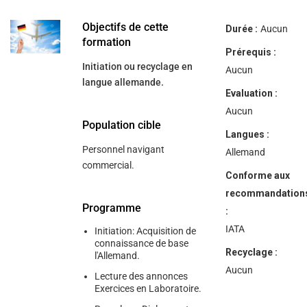
help
you
navigate
Objectifs de cette
Durée :
Aucun
and
formation
interact
Prérequis :
with
Initiation ou recyclage en
the
Aucun
content.
langue allemande.
Evaluation :
Aucun
Population cible
Langues :
Personnel navigant
Allemand
commercial.
Conforme aux
recommandation
Programme
:
IATA
Initiation: Acquisition de
connaissance de base
Recyclage :
l'Allemand.
Aucun
Lecture des annonces
Exercices en Laboratoire.