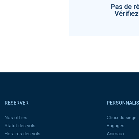
Pas de r
Vérifie
Pied de page
RESERVER
PERSONNALI
Nos offres
Choix du siège
Statut des vols
Bagages
Horaires des vols
Animaux