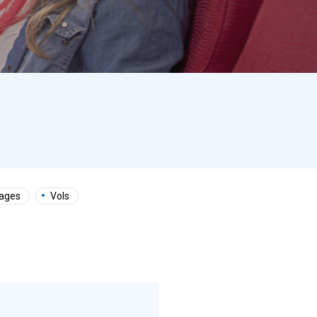
ages
Vols