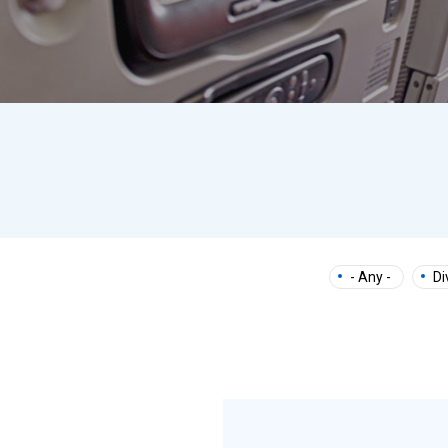
- Any -
Di