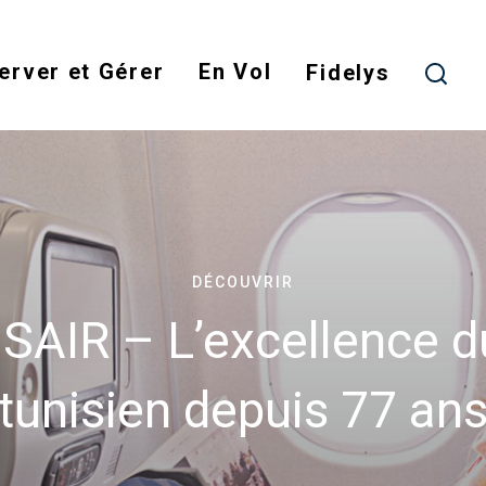
Skip
to
erver et Gérer
En Vol
main
Fidelys
content
DÉCOUVRIR
SAIR – L’excellence du
tunisien depuis 77 an