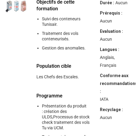
help
Objectifs de cette
Durée :
Aucun
you
formation
navigate
Prérequis :
and
Suivi des conteneurs
interact
Aucun
Tunisair.
with
the
Evaluation :
Traitement des vols
content.
conteneurisés.
Aucun
Gestion des anomalies.
Langues :
Anglais,
Français
Population cible
Conforme aux
Les Chefs des Escales.
recommandation
:
Programme
IATA
Présentation du produit
Recyclage :
: création des
ULDS,Processus de stock
Aucun
check traitement des vols
Tu via UCM.