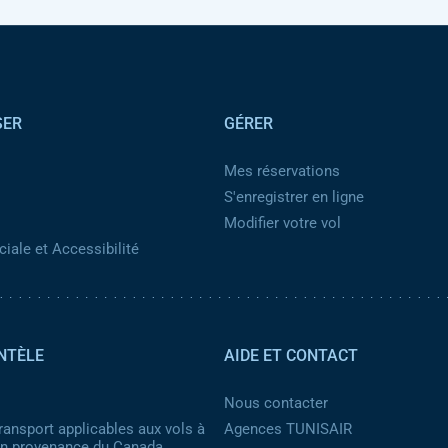
SER
GÉRER
Mes réservations
S'enregistrer en ligne
Modifier votre vol
iale et Accessibilité
NTÈLE
AIDE ET CONTACT
Nous contacter
ransport applicables aux vols à
Agences TUNISAIR
 en provenance du Canada