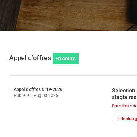
help
you
navigate
and
interact
with
the
content.
Appel d’offres
En cours
Appel d’offres N°19-2026
Sélection 
Publié le
6 August 2026
stagiaires
Date limite d
Téléchar