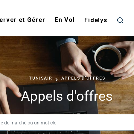
Skip
to
erver et Gérer
En Vol
main
Fidelys
content
TUNISAIR
APPELS D’OFFRES
Appels d'offres