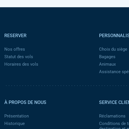
Pied de page
RESERVER
PERSONNALI
Nos offres
Choix du siège
Statut des vols
Bagages
Horaires des vols
Animaux
Assistance spéc
Pied de page 2
À PROPOS DE NOUS
SERVICE CLIE
Présentation
Réclamations
Historique
Conditions de t
destination et