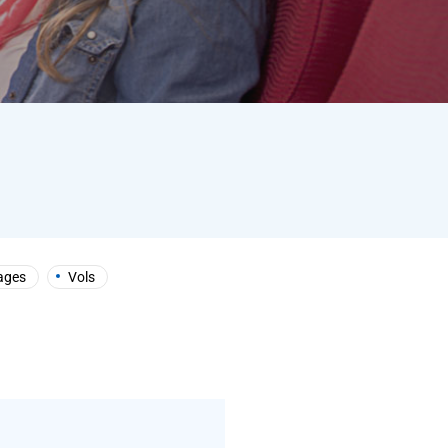
ages
Vols