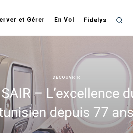
Skip
to
erver et Gérer
En Vol
main
Fidelys
content
DÉCOUVRIR
SAIR – L’excellence du
tunisien depuis 77 an