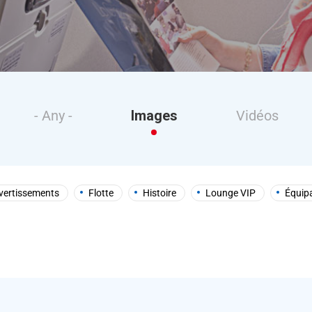
- Any -
Images
Vidéos
vertissements
Flotte
Histoire
Lounge VIP
Équip