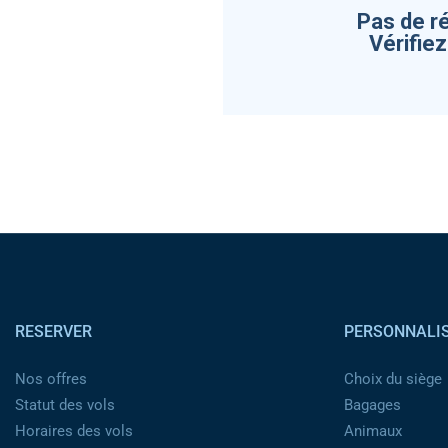
Pas de r
Vérifie
Pied de page
RESERVER
PERSONNALI
Nos offres
Choix du siège
Statut des vols
Bagages
Horaires des vols
Animaux