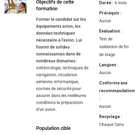
help
Objectifs de cette
Durée :
6 mois
you
formation
navigate
Prérequis :
and
Former le candidat sur les
interact
Aucun
with
équipements avion, les
the
Evaluation :
données techniques
content.
Test de
nécessaire à l'avion. Lui
validation de fin
fournir de solides
connaissances dans de
de stage
nombreux domaines :
Langues :
météorologie, techniques de
Aucun
navigation, circulation
aérienne, informatique,
Conforme aux
normes de sécurité pour
recommandation
assurer dans les meilleures
:
conditions la préparation
Aucun
d’un avion.
Recyclage :
Chaque 2ans
Population cible