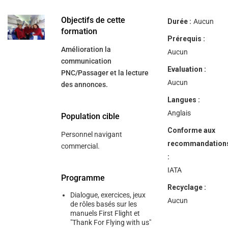
help
you
navigate
Objectifs de cette
Durée :
Aucun
and
formation
interact
Prérequis :
with
Amélioration la
the
Aucun
content.
communication
Evaluation :
PNC/Passager et la lecture
Aucun
des annonces.
Langues :
Anglais
Population cible
Conforme aux
Personnel navigant
recommandation
commercial.
:
IATA
Programme
Recyclage :
Dialogue, exercices, jeux
Aucun
de rôles basés sur les
manuels First Flight et
"Thank For Flying with us"