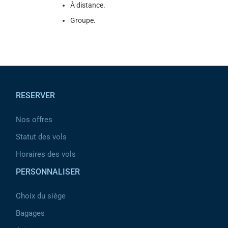
À distance.
Groupe.
Pied de page
RESERVER
Nos offres
Statut des vols
Horaires des vols
PERSONNALISER
Choix du siège
Bagages