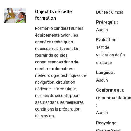
help
you
navigate
Objectifs de cette
Durée :
6 mois
and
formation
interact
Prérequis :
with
Former le candidat sur les
the
Aucun
content.
équipements avion, les
Evaluation :
données techniques
Test de
nécessaire à l'avion. Lui
validation de fin
fournir de solides
connaissances dans de
de stage
nombreux domaines :
Langues :
météorologie, techniques de
Aucun
navigation, circulation
aérienne, informatique,
Conforme aux
normes de sécurité pour
recommandation
assurer dans les meilleures
:
conditions la préparation
Aucun
d’un avion.
Recyclage :
Chaque 2ans