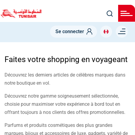
Welcome
Skip
to
All
to
in
main
One
Accessibility
content
Menu right
screen
Se connecter
reader.
To
start
the
All
Faites votre shopping en voyageant
in
One
Accessibility
screen
Découvrez les derniers articles de célèbres marques dans
reader,
notre boutique en vol.
press
"Ctrl
+
Découvrez notre gamme soigneusement sélectionnée,
/".
This
choisie pour maximiser votre expérience à bord tout en
shortcut
offrant toujours à nos clients des offres promotionnelles.
activates
the
screen
Parfums et produits cosmétiques des plus grandes
reader
to
marques, bijoux et accessoires de luxe, gadgets, variété de