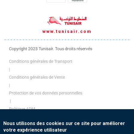
www.tunisair.com
Copyright 2023 Tunisair. Tous droits réservés
Conditions générales de Transport
|
Conditions générales de Vente
|
Protection de vos données personnelles
|
Politique ADM
|
Nous utilisons des cookies sur ce site pour améliorer
Politique de paiement
votre expérience utilisateur
|